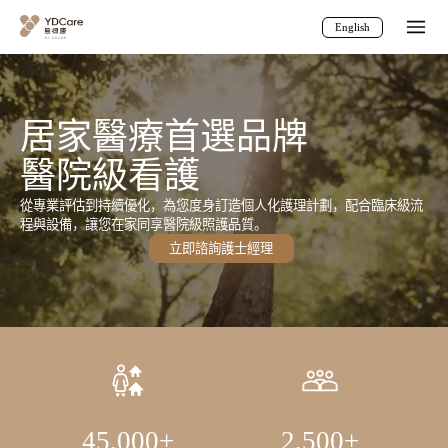
English
居家醫療首選品牌
醫院級看護
從專業評估到持續優化，為您度身訂造個人化護理計劃，配合臨床級流
程與設備，讓您在家同享醫院級照護品質。
立即諮詢護士經理
45,000
+
2,500
+