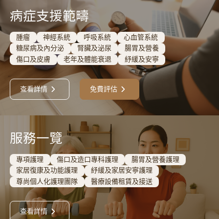
病症支援範疇
腫瘤
神經系統
呼吸系統
心血管系統
糖尿病及內分泌
腎臟及泌尿
腸胃及營養
傷口及皮膚
老年及體能衰退
紓緩及安寧
查看詳情
免費評估
服務一覽
專項護理
傷口及造口專科護理
腸胃及營養護理
家居復康及功能護理
紓緩及家居安寧護理
尊尚個人化護理團隊
醫療設備租賃及接送
查看詳情