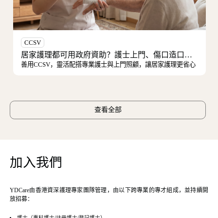
SV
預設醫療
居家護理都可用政府資助？護士上門、傷口造口護理與費用安排一次看清
CCSV，靈活配搭專業護士與上門照顧，讓居家護理更省心
ACP是溝
查看全部
加入我們
YDCare由香港資深護理專家團隊管理，由以下跨專業的專才組成，並持續開
放招募：
護士（專科護士/註冊護士/登記護士）