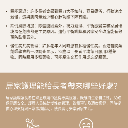
體能衰退：許多長者會感到體力大不如前，容易疲倦，行動速度
減慢，這與肌肉量減少和心肺功能下降有關。
跌倒風險增加：除體能因素外，視力減退、平衡感變差和家居環
境潛在危險都是主要原因。進行平衡訓練和居家安全改造能有效
預防跌倒意外。
慢性病共病管理：許多老年人同時患有多種慢性病。香港醫院藥
劑師學會的一项調查显示，75歲以上長者平均每日服用2種藥
物。同時服用多種藥物，可能產生交互作用或忘記服藥。
居家護理能給長者帶來哪些好處？
居家護理讓長者在熟悉環境中獲得專業照護，既維持生活自主性，又確
保健康安全。護理人員協助慢性病管理、跌倒預防及適度復健，同時提
供心理支持與日常事務協助，使長者可安享居家生活。