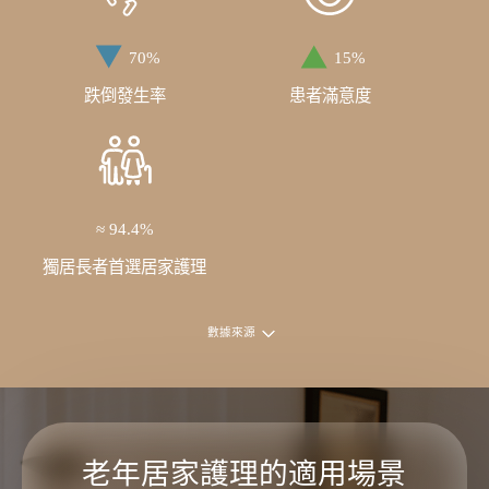
70%
15%
跌倒發生率
患者滿意度
≈ 94.4%
獨居長者首選居家護理
數據來源
老年居家護理的適用場景