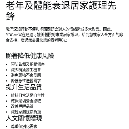
老年及體能衰退居家護理先
鋒
我們深知行動不便和虛弱問題會對人的情緒造成多大影響。因此，
YDCare旨在通過可媲美醫院的專業居家護理，給到您或家人全方面的綜
合支持，度過無憂且快樂的養老時光：
顯著降低健康風險
預防跌倒及相關傷害
減少褥瘡發生機會
避免藥物不良反應
降低急性送醫需求
提升生活品質
維持日常活動自主性
確保適切營養攝取
改善睡眠品質
減輕家屬照顧負擔
人文關懷體現
尊重個別化需求