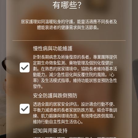
有哪些？
居家護理如同溫暖貼身的守護，能靈活適應不同長者及
體能衰退者的健康需求與生活節奏。
慢性病與功能維護
針對長期病患及術後復原的長者，專業團隊提供
定期生命徵象監測、藥物管理及個別化復健計
劃。在熟悉的居家環境中，協助長者維持基本活
動能力，減少急性惡化與反覆住院的風險。/心
率）及生活模式指導，維持功能狀態並預防急性
發作。
安全防護與跌倒預防
透過全面的居家安全評估，設計適合行動不便、
平衡力減退者的長者家居防跌方案。結合平衡訓
練、肌力鍛鍊與環境改造，有效降低跌倒風險，
維持行動自主性與生活信心。
認知與用藥支持