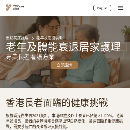
English
重點病症護理
老年及體能衰退
老年及體能衰退居家護理
專業長者看護方案
立即諮詢
香港長者面臨的健康挑戰
根據香港衛生署2024統計，本港65歲及以上長者已佔總人口20%。隨著
年齡增長，長者的身體機能會逐漸出現自然變化，普遍面臨多重健康挑
戰，需要系統性的長者護理支援計劃。