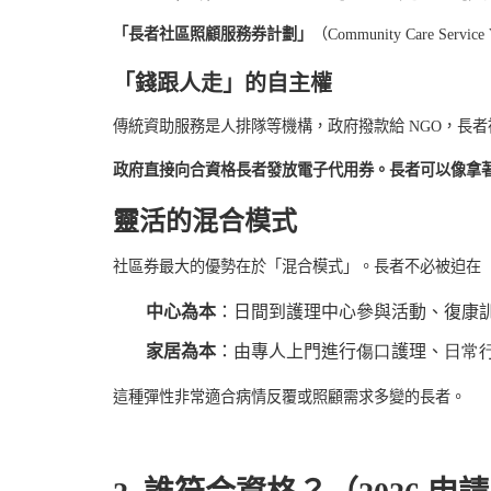
「長者社區照顧服務券計劃」
（
Community Care Service 
「錢跟人走」的自主權
傳統資助服務是人排隊等機構，政府撥款給
NGO
，長者
政府直接向合資格長者發放電子代用券。長者可以像拿
靈活的混合模式
社區券最大的優勢在於
「混合模式」
。長者不必被迫在
中心為本
：日間到護理中心參與活動、復康
家居為本
：由專人上門進行
傷口
護理、
日常
這種彈性非常適合病情反覆或照顧需求多變的長者。