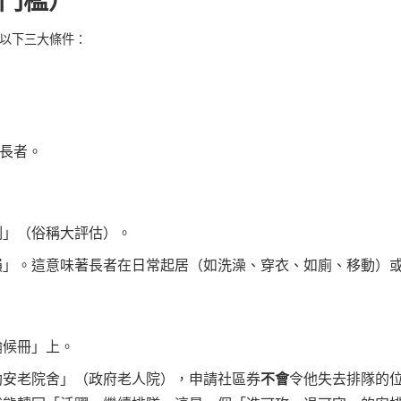
門檻）
以下三大條件：
長者。
制」
（俗稱大評估）。
損」
。這意味著長者在日常起居（如洗澡、穿衣、如廁、移動）
輪候冊」
上。
助安老院舍」（政府老人院），申請社區券
不會
令他失去排隊的