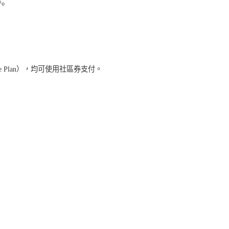
排。
e Plan
），均可使用社區券支付。