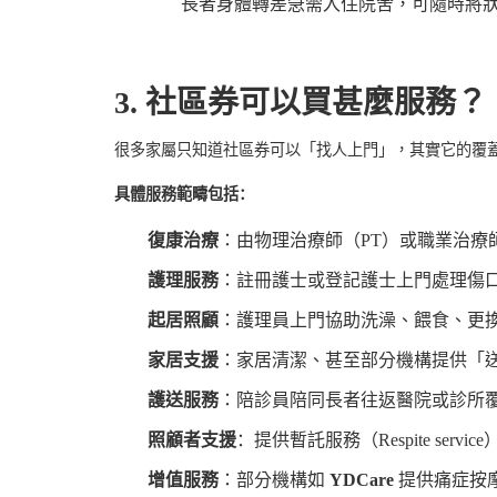
長者身體轉差急需入住院舍，可隨時將
3.
社區券可以買甚麼服務？
很多家屬只知道社區券可以「找人上門」，其實它的覆
具體服務範疇包括：
復康治療
：由物理治療師（
PT
）或職業治療
護理服務
：註冊護士或登記護士上門處理傷
起居照顧
：護理員上門協助洗澡、餵食、更
家居支援
：家居清潔、甚至部分機構提供「
護送服務
：陪診員陪同長者往返醫院或診所
照顧者支援
：提供暫託服務（
Respite service
增值服務
：部分機構如
YDCare
提供痛症按