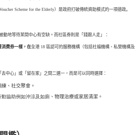
Voucher Scheme for the Elderly
）是政府打破傳統資助模式的一項德政。
被動地等待某間中心有空缺。而社區券則是
「錢跟人走」：
著消費券一樣，在
全港
18
區
認可的服務機構（包括社福機構、私營機構及
「去中心」或「留在家」之間二選一，而是可以同時選擇：
訓練、社交聚會。
行動協助例如沖涼及如廁
、物理治療或家居清潔。