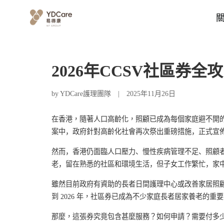
2026年CCSV社區券全
by YDCare護理團隊
|
2025年11月26日
在香港，隨著人口高齡化，照顧已成為每個家庭避不開
案中，政府針對高齡化社會再次祭出重磅措施，正式宣佈由
然而，香港仍面臨人口壓力、慢性疾病管理不足、照顧
老，留在熟悉的社區和環境生活，但子女工作繁忙，家
雖然目前政府有資助的長者日間護理中心或改善家居照
到
2026
年，社區券已成為不少家庭長者居家養老的重要
那麼，這張券究竟包含甚麼服務？如何申請？需要付多