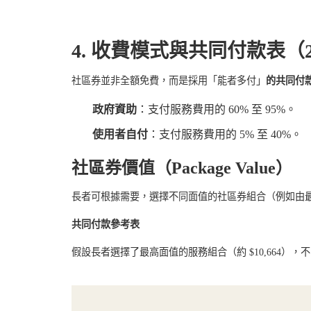
4.
收費模式與共同付款表（
社區券並非全額免費，而是採用
「能者多付」
的共同付
政府資助
：支付服務費用的
60%
至
95%
。
使用者自付
：支付服務費用的
5%
至
40%
。
社區券價值（
Package Value
）
長者可根據需要，選擇不同面值的社區券組合（例如由
共同付款參考表
假設長者選擇了最高面值的服務組合（約
$10,
664
），不