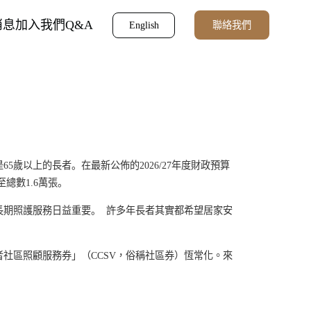
消息
加入我們
Q&A
聯絡我們
English
5歲以上的長者。在最新公佈的2026/27年度財政預算
總數1.6萬張。
長期照護服務日益重要。 許多年長者其實都希望居家安
者社區照顧服務券」（
CCSV
，俗稱社區券）
恆常化。來