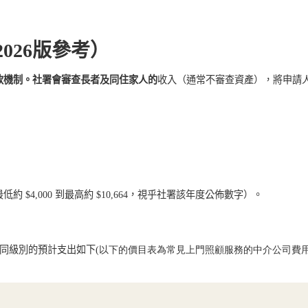
2026
版參考）
款機制。社署會審查長者及同住家人的
收入
（通常不審查資產），將申請
最低約
$4,000
到最高約
$10,
664
，視乎社署該年度公佈數字）。
同級別的預計支出如下
(
以下的價目表為常見上門照顧服務的中介公司費