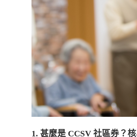
1.
甚麼是
CCSV
社區券？核