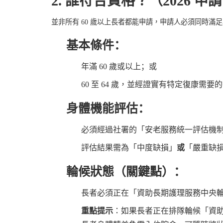
2.
誰符合資格？（
2026
申請
並非所有
60
歲以上長者都能申請，申請人必須同時滿足
基本條件
：
年滿
60
歲或以上；或
60
至
64
歲，並經證實有特定復康需要的
身體機能評估
：
必須經過社署的
「安老服務統一評估機
評估結果需為
「中度缺損」
或
「嚴重缺
輪候狀態（關鍵點）
：
長者必須正在
「資助長期護理服務中央
重點提示
：如果長者正在排隊輪候「資