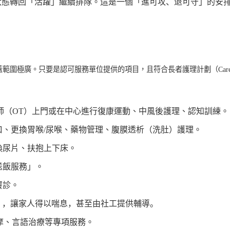
狀態轉回「活躍」繼續排隊。
這是一個「進可攻、退可守」的安
蓋範圍極廣。只要是認可服務單位提供的項目，且符合長者護理計劃（
Car
師（
OT
）上門或在中心進行復康運動、中風後護理、認知訓練。
口、更換胃喉
/
尿喉、藥物管理、腹膜透析（洗肚）護理。
換尿片、扶抱上下床。
送飯服務」。
覆診。
），讓家人得以喘息，甚至由社工提供輔導。
摩、言語治療等專項服務。