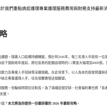
關於我們
重點病症護理
專業護理服務
費用與財務支持
最新
攻略
的課題。
隨著人口結構持續轉變，預計到2046年，每三名港人中就有一位是6
下個財政年度起，將社區券的配額由現時的1.2萬張大幅增加4000張，至
者壓力及專業人手短缺等深層挑戰。在此背景下，以人為本的居家照護與
中缺乏專業護理人手，往往很難實現這個願望。
顧服務，但輪候時間往往較長。為了填補這個空缺，社會福利署也將
「長
支援。
少錢？
本文將為你提供一份最詳盡的
2026
年最新攻略
。