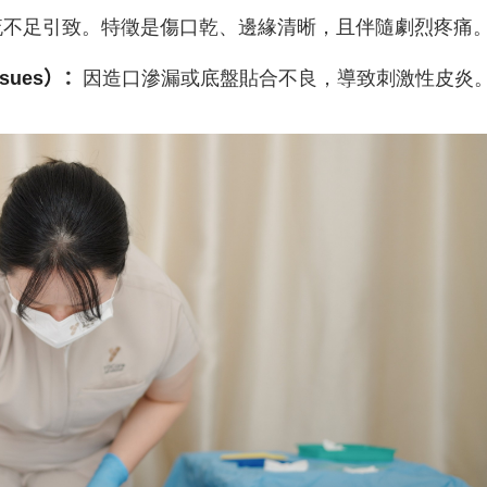
流不足引致。特徵是傷口乾、邊緣清晰，且伴隨劇烈疼痛
ssues
）
：
因造口滲漏或底盤貼合不良，導致刺激性皮炎