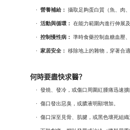
·
營養補給：
攝取足夠蛋白質（魚、肉
·
活動與循環：
在能力範圍內進行伸展
·
控制慢性病：
準時食藥控制血糖血壓
·
家居安全：
移除地上的雜物，穿著合
何時要盡快求醫？
·
發燒、發冷，或傷口周圍紅腫痛迅速擴
·
傷口發出惡臭，或膿液明顯增加。
·
傷口深至見骨、肌腱，或黑色壞死組織