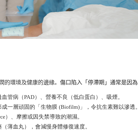
潤的環境及健康的邊緣。
傷口陷入「停滯期」通常是因為
邊血管病（
PAD
）、營養不良（低白蛋白）、吸煙。
形成一層頑固的「生物膜
(Biofilm)
」，令抗生素難以滲透
rce
）、摩擦或因失禁導致的潮濕。
藥（薄血丸），會減慢身體修復速度。