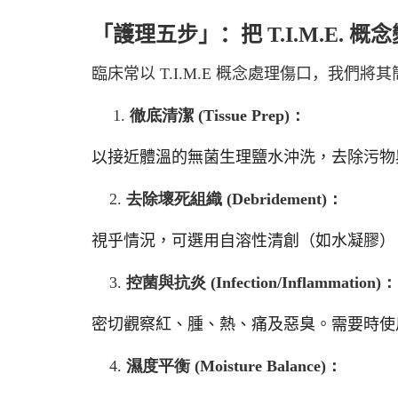
「護理五步」：把 T.I.M.E. 概
臨床常以 T.I.M.E 概念處理傷口，我們
1.
徹底清潔
(Tissue Prep)
：
以接近體溫的無菌生理鹽水沖洗，去除污物
2.
去除壞死組織
(Debridement)
：
視乎情況，可選用自溶性清創（如水凝膠）
3.
控菌與抗炎
(Infection/Inflammation)
：
密切觀察紅、腫、熱、痛及惡臭。需要時使
4.
濕度平衡
(Moisture Balance)
：