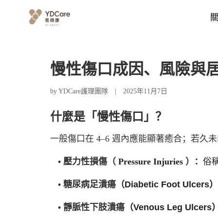
慢性傷口成因、風險與
by YDCare護理團隊
|
2025年11月7日
什麼是「慢性傷口」？
一般傷口在 4–6 週內應能顯著癒合；若
• 壓力性損傷（
Pressure Injuries
）：
俗
• 糖尿病足潰瘍
（
Diabetic Foot Ulcers
• 靜脈性下肢潰瘍
（
Venous Leg Ulcers