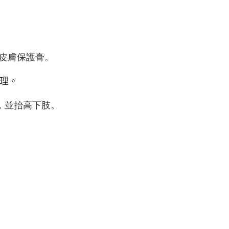
皮膚保護膏。
理。
，並抬高下肢。