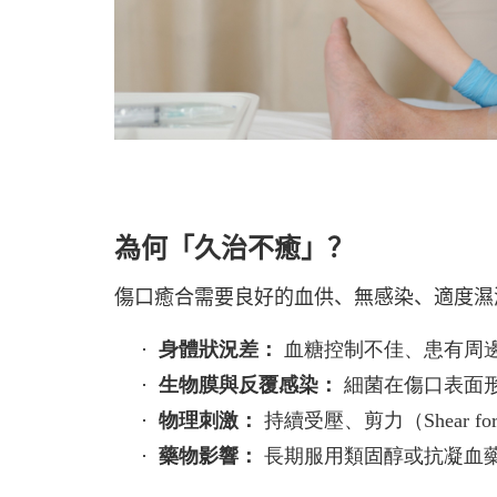
為何「久治不癒」？
傷口癒合需要良好的血供、無感染、適度濕
·
身體狀況差：
血糖控制不佳、患有周
·
生物膜與反覆感染：
細菌在傷口表面
·
物理刺激：
持續受壓、剪力（
Shear fo
·
藥物影響：
長期服用類固醇或抗凝血