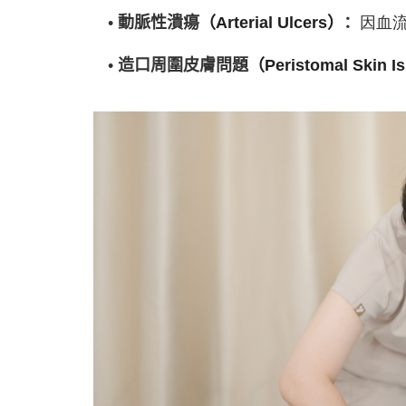
• 動脈性潰瘍
（
Arterial Ulcers
）
：
因血
• 造口周圍皮膚問題
（
Peristomal Skin I