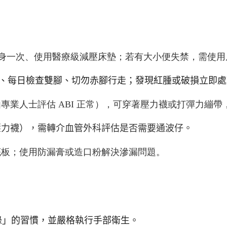
身一次、使用醫療級減壓床墊；若有大小便失禁，需使用
、每日檢查雙腳、切勿赤腳行走；發現紅腫或破損立即處
由專業人士評估
ABI
正常），可穿著壓力襪或打彈力繃帶
壓力襪），需轉介血管外科評估是否需要通波仔。
底板；使用防漏膏或造口粉解決滲漏問題。
錄」的習慣，並嚴格執行手部衛生。