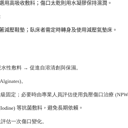
選用高吸收敷料；傷口太乾則用水凝膠保持濕潤。
：
著減壓鞋墊；臥床者需定時轉身及使用減壓氣墊床。
親水性敷料
→
促進自溶清創與保濕。
Alginates)
。
次級固定；必要時由專業人員評估使用負壓傷口治療
(NPW
Iodine)
等抗菌敷料，避免長期依賴。
天評估一次傷口變化。