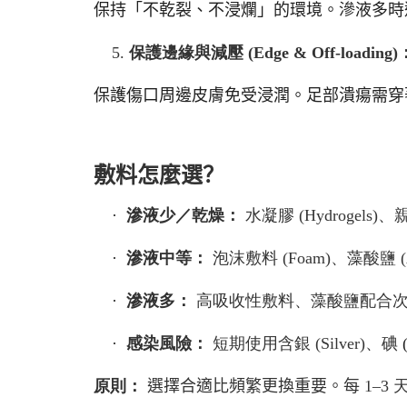
保持「不乾裂、不浸爛」的環境。滲液多時
5.
保護邊緣與減壓
(Edge & Off-loading)
保護傷口周邊皮膚免受浸潤。足部潰瘍需穿
敷料怎麼選？
·
滲液少／乾燥：
水凝膠
(Hydrogels)
、
·
滲液中等：
泡沫敷料
(Foam)
、藻酸鹽
(
·
滲液多：
高吸收性敷料、藻酸鹽配合
·
感染風險：
短期使用含銀
(Silver)
、碘
(
原則：
選擇合適比頻繁更換重要。每
1–3