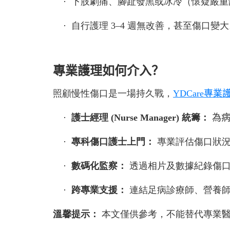
·
下肢劇痛、腳趾發黑或冰冷（懷疑嚴重
·
自行護理
3–4
週無改善，甚至傷口變大
專業護理如何介入？
照顧慢性傷口是一場持久戰，
YDCare專
·
護士經理
(Nurse Manager)
統籌：
為
·
專科傷口護士上門：
專業評估傷口狀
·
數碼化監察：
透過相片及數據紀錄傷
·
跨專業支援：
連結足病診療師、營養
溫馨提示：
本文僅供參考，不能替代專業