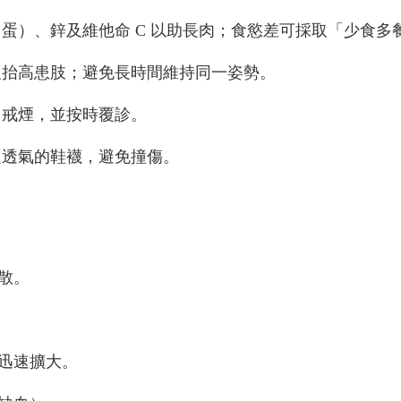
、蛋）、鋅及維他命
C
以助長肉；食慾差可採取「少食多
及抬高患肢；避免長時間維持同一姿勢。
、戒煙，並按時覆診。
適透氣的鞋襪，避免撞傷。
散。
迅速擴大。