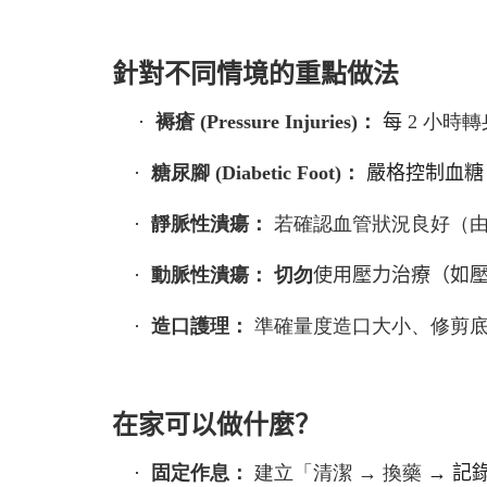
針對不同情境的重點做法
·
褥瘡
(Pressure Injuries)
：
每
2
小時轉
·
糖尿腳
(Diabetic Foot)
：
嚴格控制血糖
·
靜脈性潰瘍：
若確認血管狀況良好（
·
動脈性潰瘍：
切勿
使用壓力治療（如
·
造口護理：
準確量度造口大小、修剪
在家可以做什麼？
·
固定作息：
建立「清潔
→
換藥
→
記