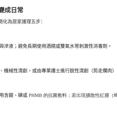
念變成日常
將其簡化為居家護理五步：
與滲液；避免長期使用酒精或雙氧水等刺激性消毒劑。
、機械性清創，或由專業護士進行銳性清創（剪走爛肉）
用含銀、碘或
PHMB
的抗菌敷料；若出現擴散性紅腫（