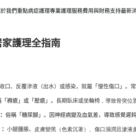
關於我們
重點病症護理
專業護理服務
費用與財務支持
最新
居家護理全指南
久未收口、反覆滲液（出水）或感染，就屬
「
慢性傷口
」
。
稱「褥瘡」或「壓瘡」。
長期臥床或坐輪椅
，導致骨突位
）
：
俗稱「糖尿腳」。因神經病變及血氣差，導致感覺遲
）
：
小腿腫脹、
皮膚變黑（色素沉著）、傷口濕潤且滲液