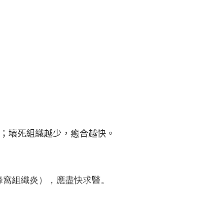
；壞死組織越少，癒合越快。
蜂窩組織炎），應盡快求醫。